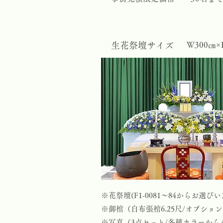
生花祭壇サイズ
Ｗ300㎝×
※花祭壇(F1-0081～84からお選
※御棺（白布張棺6.25尺/オプショ
※写真（3点セット/各種カラーから