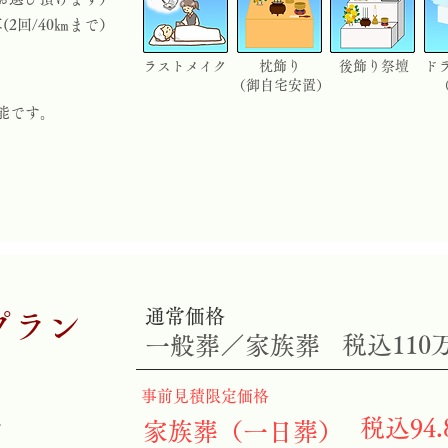
2回/40㎞まで）
ラストメイク
枕飾り
後飾り祭壇
ド
（御自宅安置）
能です。
通常価格
プラン
税込110
​一般葬／家族葬
​事前見積限定価格
税込94
で
家族葬（一日葬）