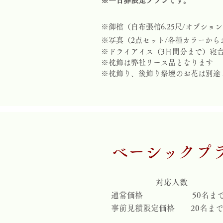
※一日葬限定プランです。
※御棺（白布張棺6.25尺/オプショ
※写真（2点セット/各種カラーから
※ドライアイス（3日間分まで）寝台車
※枕飾は弊社リース品となります
※枕飾り、後飾り祭壇のお花は別途
​ベーシックプ
​対応人数
通常価格
50名ま
事前見積限定価格 20名ま