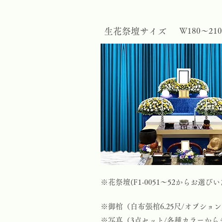
生花祭壇サイズ
Ｗ180～21
※花祭壇(F1-0051～52からお選
※御棺（白布張棺6.25尺/オプショ
※写真（3点セット/各種カラーから