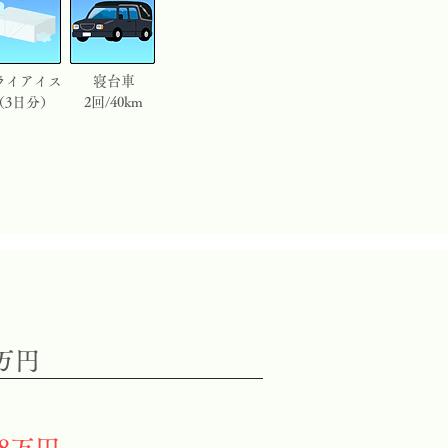
ライアイス
寝台車
（3日分）
2回/40km
万円