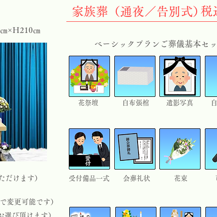
税
家族葬（通夜／告別式）
0㎝×Ｈ210㎝
ベーシックプランご葬儀基本セ
花祭壇
​白布張棺
遺影写真
びいただけます）
受付備品一式
会葬礼状
花束
ンで変更可能です）
お選び頂けます）