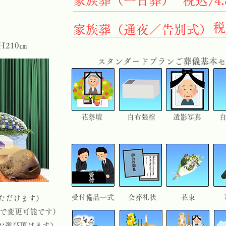
家族葬（一日葬）
税込74
税
家族葬（通夜／告別式）
Ｈ210㎝
スタンダードプランご葬儀基本セ
花祭壇
​白布張棺
遺影写真
受付備品一式
会葬礼状
花束
びいただけます）
ンで変更可能です）
お選び頂けます）