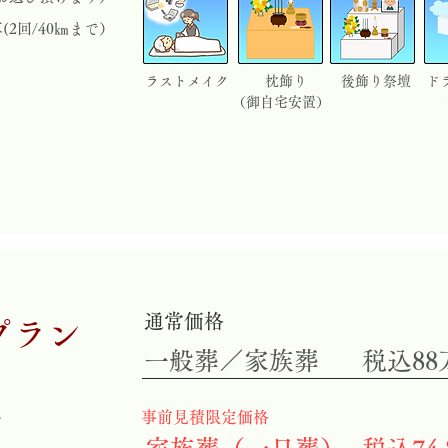
2回/40㎞まで）
ラストメイク
枕飾り
後飾り祭壇
ド
（御自宅安置）
通常価格
プラン
​一般葬／家族葬
税込88
​事前見積限定価格
で
で