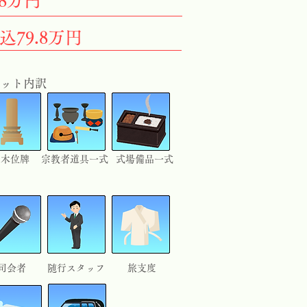
.8万円
込79.8万円
ット内訳
白木位牌
宗教者道具一式
式場備品一式
司会者
​随行スタッフ
旅支度