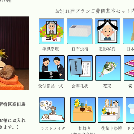
210㎝
お別れ葬プランご葬儀基本セット
洋風祭壇
​白布張棺
遺影写真
白
受付備品一式
会葬礼状
花束
​
新宿区高田馬
お棺
​にお入れ
きます。）
ラストメイク
枕飾り
後飾り祭壇
ド