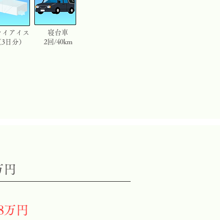
ライアイス
寝台車
（3日分）
2回/40km
万円
.8万円