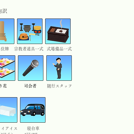
内訳
木位牌
宗教者道具一式
式場備品一式
切り花
司会者
​随行スタッフ
ライアイス
寝台車