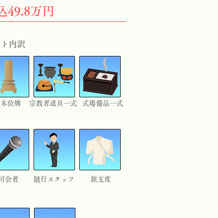
込49.8万円
ット内訳
白木位牌
宗教者道具一式
式場備品一式
司会者
​随行スタッフ
旅支度