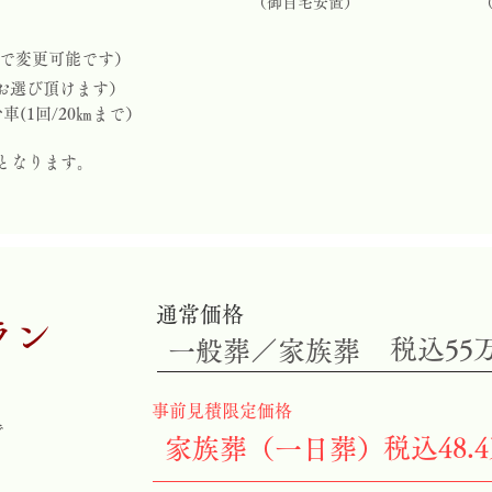
（御自宅安置）
ンで変更可能です）
お選び頂けます）
(1回/20㎞まで）
となります。
通常価格
ラン
税込55
​一般葬／家族葬
​事前見積限定価格
で
税込48.
家族葬（一日葬）
で