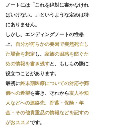
ノートには
「これを絶対に書かなけれ
ばいけない。」というような定めは特
にありません
。
しかし、エンディングノートの性格
上、
自分が何らかの要因で突然死亡し
た場合を想定
し、
家族の困惑を防ぐた
めの情報を書き残す
と、もしもの際に
役立つことがあります。
最初に
終末期医療についての対応や葬
儀への希望
を書き、それから
友人や知
人などへの連絡先、貯蓄・保険・年
金・その他貴重品の情報などを記すの
がおススメ
です。