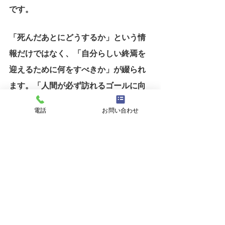
です。
「死んだあとにどうするか」という情
報だけではなく、「自分らしい終焉を
迎えるために何をすべきか」が綴られ
ます。「人間が必ず訪れるゴールに向
かって、自分のポジションを確認して
電話
お問い合わせ
いく。」いわばライフプランのような
ものです。過去を振り返ることで、明
確な未来が見えてきます。あなたも人
生を自分らしく生きるために、エンデ
ィングノートを始めてみませんか？